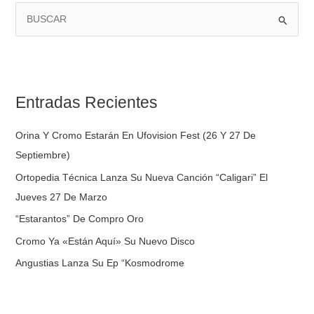
B
U
S
C
Entradas Recientes
A
R
Orina Y Cromo Estarán En Ufovision Fest (26 Y 27 De
P
Septiembre)
O
Ortopedia Técnica Lanza Su Nueva Canción “Caligari” El
R
Jueves 27 De Marzo
:
“Estarantos” De Compro Oro
Cromo Ya «Están Aquí» Su Nuevo Disco
Angustias Lanza Su Ep “Kosmodrome