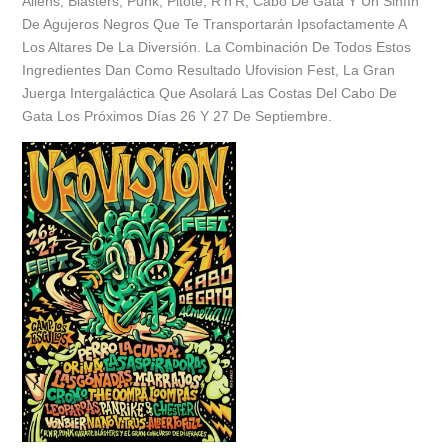
Aliens, Blásters, Punk, Pitote, R’n’R, Cabo De Gata Y Un Sinfín
De Agujeros Negros Que Te Transportarán Ipsofactamente A
Los Altares De La Diversión. La Combinación De Todos Estos
Ingredientes Dan Como Resultado Ufovision Fest, La Gran
Juerga Intergaláctica Que Asolará Las Costas Del Cabo De
Gata Los Próximos Días 26 Y 27 De Septiembre.