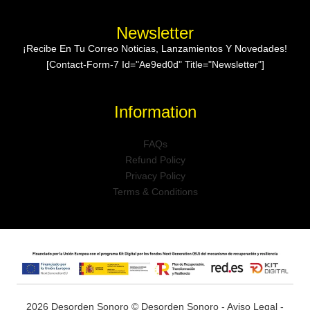
Newsletter
¡Recibe En Tu Correo Noticias, Lanzamientos Y Novedades!
[contact-Form-7 Id="ae9ed0d" Title="Newsletter"]
Information
FAQs
Refund Policy
Privacy Policy
Terms & Conditions
2026 Desorden Sonoro © Desorden Sonoro -
Aviso Legal
-