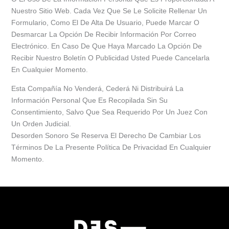
Nuestro Sitio Web. Cada Vez Que Se Le Solicite Rellenar Un
Formulario, Como El De Alta De Usuario, Puede Marcar O
Desmarcar La Opción De Recibir Información Por Correo
Electrónico. En Caso De Que Haya Marcado La Opción De
Recibir Nuestro Boletín O Publicidad Usted Puede Cancelarla
En Cualquier Momento.
Esta Compañía No Venderá, Cederá Ni Distribuirá La
Información Personal Que Es Recopilada Sin Su
Consentimiento, Salvo Que Sea Requerido Por Un Juez Con
Un Orden Judicial.
Desorden Sonoro Se Reserva El Derecho De Cambiar Los
Términos De La Presente Política De Privacidad En Cualquier
Momento.