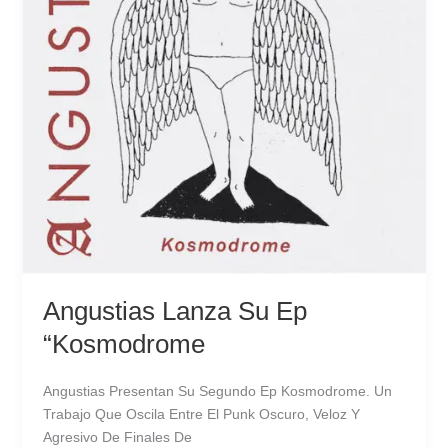
Angustias Lanza Su Ep
“Kosmodrome
Angustias Presentan Su Segundo Ep Kosmodrome. Un
Trabajo Que Oscila Entre El Punk Oscuro, Veloz Y
Agresivo De Finales De