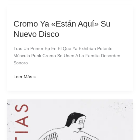
Cromo
Ya
Cromo Ya «Están Aquí» Su
«Están
Aquí»
Nuevo Disco
Su
Nuevo
Tras Un Primer Ep En El Que Ya Exhibían Potente
Disco
Músculo Punk Cromo Se Unen A La Familia Desorden
Sonoro
Leer Más »
Angustias
Lanza
Su
Ep
“Kosmodrome