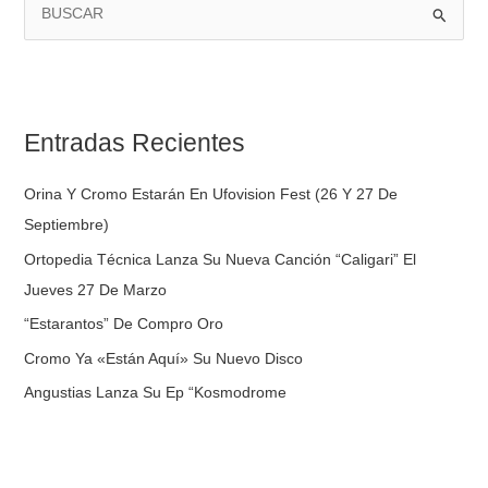
B
U
S
C
Entradas Recientes
A
R
Orina Y Cromo Estarán En Ufovision Fest (26 Y 27 De
P
Septiembre)
O
Ortopedia Técnica Lanza Su Nueva Canción “Caligari” El
R
Jueves 27 De Marzo
:
“Estarantos” De Compro Oro
Cromo Ya «Están Aquí» Su Nuevo Disco
Angustias Lanza Su Ep “Kosmodrome