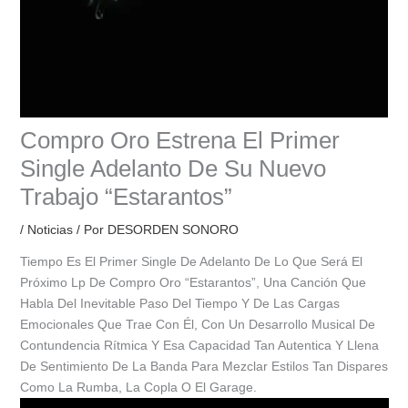
Compro Oro Estrena El Primer
Single Adelanto De Su Nuevo
Trabajo “Estarantos”
/
Noticias
/ Por
DESORDEN SONORO
Tiempo Es El Primer Single De Adelanto De Lo Que Será El
Próximo Lp De Compro Oro “Estarantos”, Una Canción Que
Habla Del Inevitable Paso Del Tiempo Y De Las Cargas
Emocionales Que Trae Con Él, Con Un Desarrollo Musical De
Contundencia Rítmica Y Esa Capacidad Tan Autentica Y Llena
De Sentimiento De La Banda Para Mezclar Estilos Tan Dispares
Como La Rumba, La Copla O El Garage.