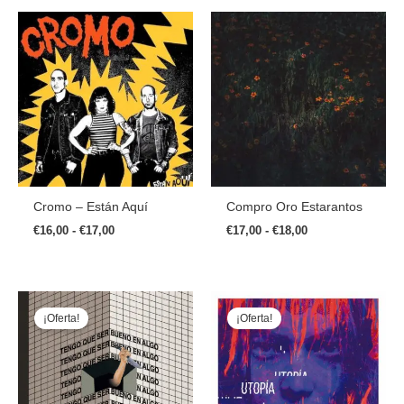
Rango
Rango
De
De
Precios:
Precios:
Desde
Desde
€16,00
€17,00
Hasta
Hasta
€17,00
€18,00
Cromo – Están Aquí
Compro Oro Estarantos
€
16,00
-
€
17,00
€
17,00
-
€
18,00
El
El
El
El
Precio
Precio
Precio
Precio
¡Oferta!
¡Oferta!
Original
Actual
Original
Actual
Era:
Es:
Era:
Es:
€8,00.
€6,00.
€15,00.
€12,00.