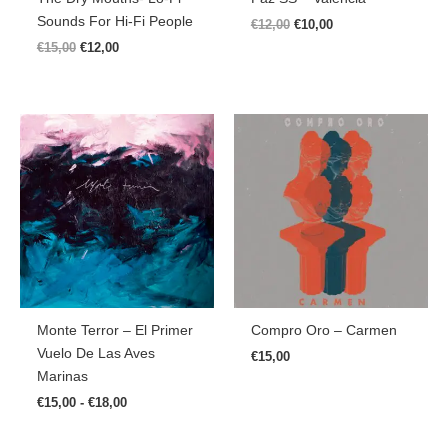
Sounds For Hi​-​Fi People
€
12,00
€
10,00
€
15,00
€
12,00
Rango
De
Precios:
Desde
€15,00
Hasta
€18,00
Monte Terror – El Primer
Compro Oro – Carmen
Vuelo De Las Aves
€
15,00
Marinas
€
15,00
-
€
18,00