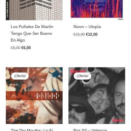
Los Puñales De Martín
Nixon – Utopía
Tengo Que Ser Bueno
€
15,00
€
12,00
En Algo
€
8,00
€
6,00
El
El
El
El
Precio
Precio
Precio
Precio
¡Oferta!
¡Oferta!
Original
Actual
Original
Actual
Era:
Es:
Era:
Es:
€15,00.
€12,00.
€12,00.
€10,00.
The Dry Mouths- Lo​-​Fi
Paz SS – Valencia