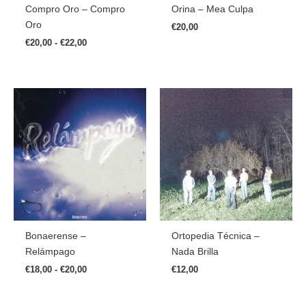
Compro Oro – Compro
Orina – Mea Culpa
Oro
€
20,00
€
20,00
-
€
22,00
Rango
De
Precios:
Desde
€18,00
Hasta
€20,00
Bonaerense –
Ortopedia Técnica –
Relámpago
Nada Brilla
€
18,00
-
€
20,00
€
12,00